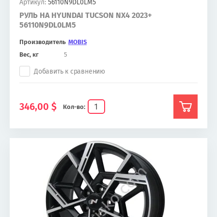
Артикул:
56110N9DL0LM5
РУЛЬ НА HYUNDAI TUCSON NX4 2023+
56110N9DL0LM5
Производитель
MOBIS
Вес, кг
5
Добавить к сравнению
346,00
$
Кол-во: