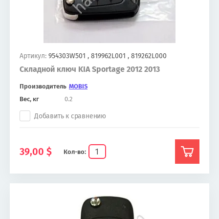
Артикул:
954303W501 , 819962L001 , 819262L000
Складной ключ KIA Sportage 2012 2013
Производитель
MOBIS
Вес, кг
0.2
Добавить к сравнению
39,00
$
Кол-во: