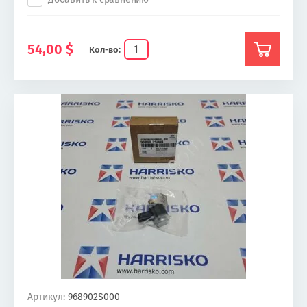
54,00
$
Кол-во:
Артикул:
968902S000