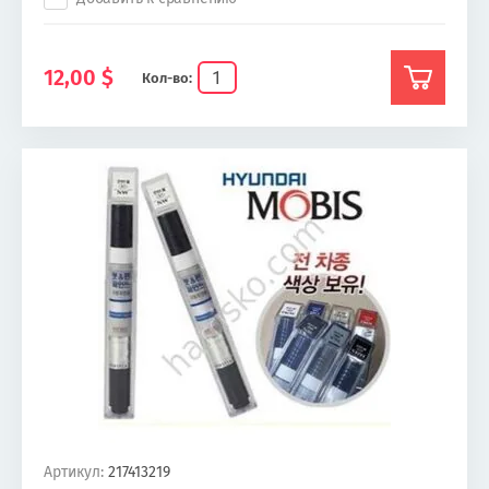
12,00
$
Кол-во:
Артикул:
217413219