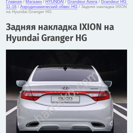
Главная
 / 
Магазин
 / 
HYUNDAI
 / 
Grandeur Azera
 / 
Grandeur HG 
11-16
 / 
Аэродинамический обвес HG
 / Задняя накладка IXION 
на Hyundai Granger HG
Задняя накладка IXION на
Hyundai Granger HG