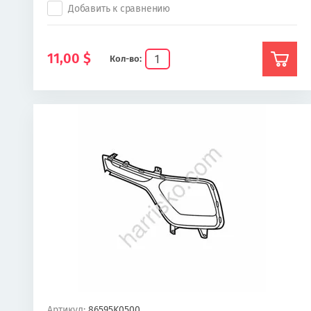
Добавить к сравнению
11,00
$
Кол-во:
Артикул:
86595K0500