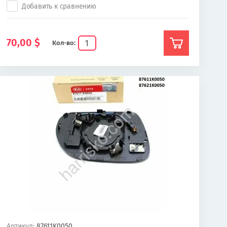
Добавить к сравнению
70,00
$
Кол-во:
Артикул:
87611K0050