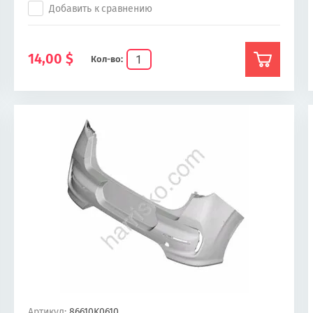
Добавить к сравнению
14,00
$
Кол-во:
Артикул:
86610K0610