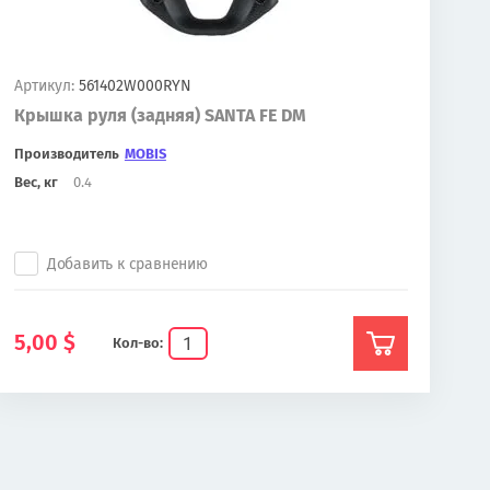
Артикул:
561402W000RYN
Крышка руля (задняя) SANTA FE DM
Производитель
MOBIS
Вес, кг
0.4
Добавить к сравнению
5,00
$
Кол-во: