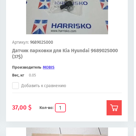
Артикул:
968902S000
Датчик парковки для Kia Hyundai 968902S000
(37$)
Производитель
MOBIS
Вес, кг
0.05
Добавить к сравнению
37,00
$
Кол-во: