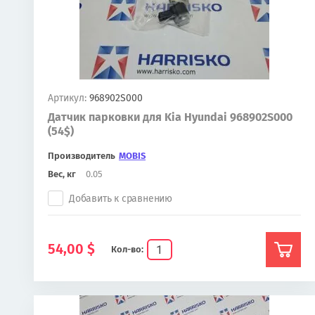
Артикул:
968902S000
Датчик парковки для Kia Hyundai 968902S000
(54$)
Производитель
MOBIS
Вес, кг
0.05
Добавить к сравнению
54,00
$
Кол-во: