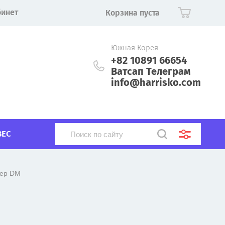
бинет
Корзина пуста
Южная Корея
+82 10891 66654
Ватсап Телеграм
info@harrisko.com
ВЕС
ьер DM