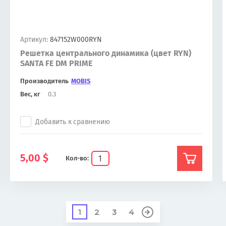
Артикул:
847152W000RYN
Решетка центрального динамика (цвет RYN)
SANTA FE DM PRIME
Производитель
MOBIS
Вес, кг
0.3
Добавить к сравнению
5,00
$
Кол-во:
1
2
3
4