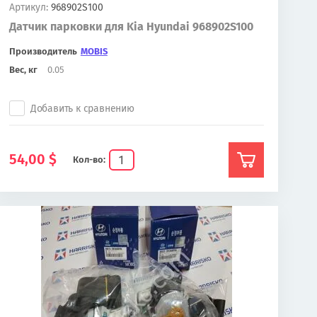
Артикул:
968902S100
Датчик парковки для Kia Hyundai 968902S100
Производитель
MOBIS
Вес, кг
0.05
Добавить к сравнению
54,00
$
Кол-во: